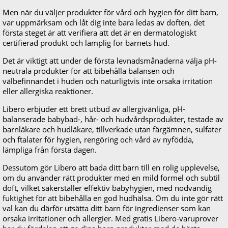
Men när du väljer produkter för vård och hygien för ditt barn,
var uppmärksam och låt dig inte bara ledas av doften, det
första steget är att verifiera att det är en dermatologiskt
certifierad produkt och lämplig för barnets hud.
Det är viktigt att under de första levnadsmånaderna välja pH-
neutrala produkter för att bibehålla balansen och
välbefinnandet i huden och naturligtvis inte orsaka irritation
eller allergiska reaktioner.
Libero erbjuder ett brett utbud av allergivänliga, pH-
balanserade babybad-, hår- och hudvårdsprodukter, testade av
barnläkare och hudläkare, tillverkade utan färgämnen, sulfater
och ftalater för hygien, rengöring och vård av nyfödda,
lämpliga från första dagen.
Dessutom gör Libero att bada ditt barn till en rolig upplevelse,
om du använder rätt produkter med en mild formel och subtil
doft, vilket säkerställer effektiv babyhygien, med nödvändig
fuktighet för att bibehålla en god hudhälsa. Om du inte gör rätt
val kan du därför utsätta ditt barn för ingredienser som kan
orsaka irritationer och allergier. Med gratis Libero-varuprover