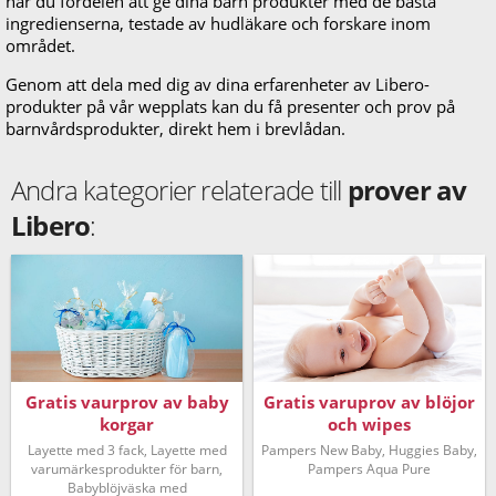
har du fördelen att ge dina barn produkter med de bästa
ingredienserna, testade av hudläkare och forskare inom
området.
Genom att dela med dig av dina erfarenheter av Libero-
produkter på vår wepplats kan du få presenter och prov på
barnvårdsprodukter, direkt hem i brevlådan.
Andra kategorier relaterade till
prover av
Libero
:
Gratis vaurprov av baby
Gratis varuprov av blöjor
korgar
och wipes
Layette med 3 fack, Layette med
Pampers New Baby, Huggies Baby,
varumärkesprodukter för barn,
Pampers Aqua Pure
Babyblöjväska med