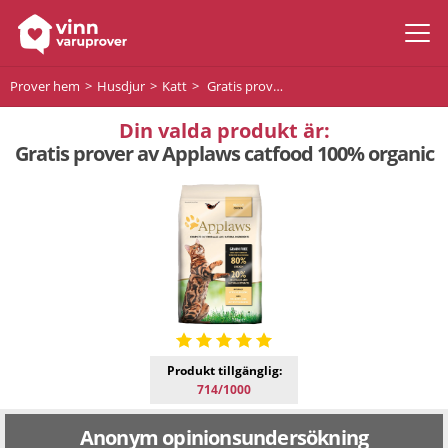
Prover hem
Husdjur
Katt
Gratis prover av Applaws catfood 100% organic
Din valda produkt är:
Gratis prover av Applaws catfood 100% organic
Produkt tillgänglig:
714/1000
Anonym opinionsundersökning