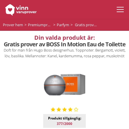
Prover hem
Premiumprodukter
Parfym
Gratis prover av BOSS In Motion Eau de Toilette
Din valda produkt är:
Gratis prover av BOSS In Motion Eau de Toilette
Doft för män från Hugo Boss designerhus. Toppnoter: Bergamott, violett,
löv, basilika. Mellannoter: Kanel, kardemumma, rosa peppar, muskotnöt
Produkt tillgänglig:
377/2000