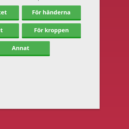
tet
För händerna
t
För kroppen
Annat