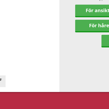
För ansik
För håre
g: