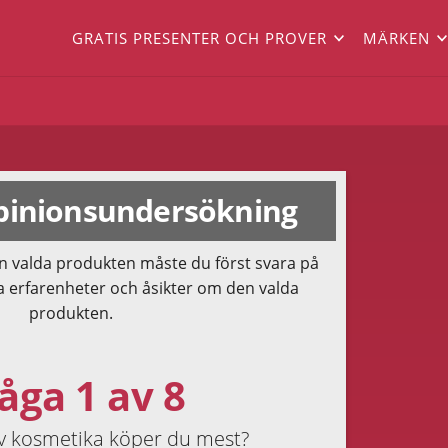
GRATIS PRESENTER OCH PROVER
MÄRKEN
inionsundersökning
n valda produkten måste du först svara på
a erfarenheter och åsikter om den valda
produkten.
åga 1 av 8
av kosmetika köper du mest?