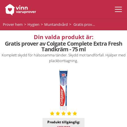
Prover hem
Hygien
Muntandvård
Gratis prover av Colgate Complete Extra Fresh Tandkräm - 75 ml
Din valda produkt är:
Gratis prover av Colgate Complete Extra Fresh
Tandkräm - 75 ml
Komplett skydd för hälsosamma tänder. Skydd mot tandförfall. Hjälper med
plackborttagning.
Produkt tillgänglig: