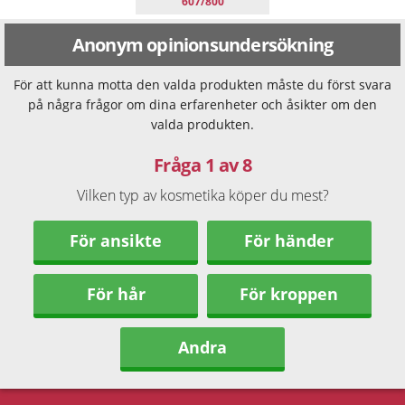
607/800
Anonym opinionsundersökning
För att kunna motta den valda produkten måste du först svara
på några frågor om dina erfarenheter och åsikter om den
valda produkten.
Fråga 1 av 8
Vilken typ av kosmetika köper du mest?
För ansikte
För händer
För hår
För kroppen
Andra