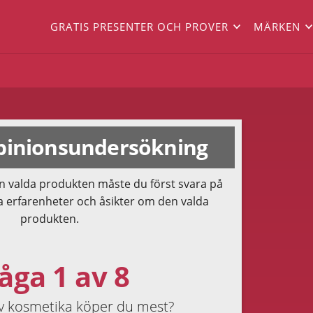
GRATIS PRESENTER OCH PROVER
MÄRKEN
inionsundersökning
n valda produkten måste du först svara på
a erfarenheter och åsikter om den valda
produkten.
åga 1 av 8
av kosmetika köper du mest?