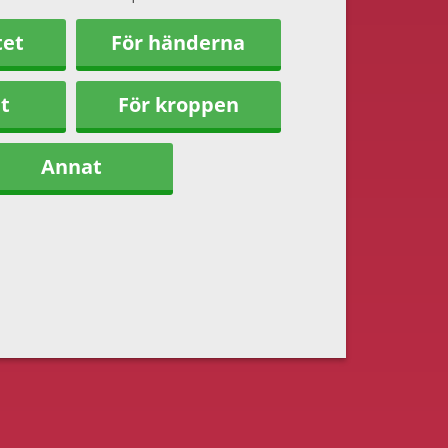
tet
För händerna
t
För kroppen
Annat