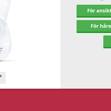
För ansik
För håre
g: