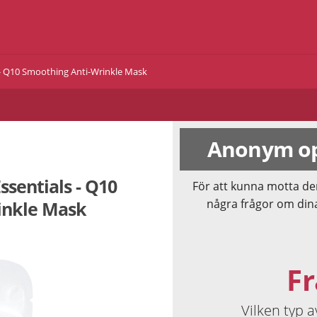
s - Q10 Smoothing Anti-Wrinkle Mask
Anonym op
ssentials - Q10
För att kunna motta de
några frågor om din
inkle Mask
Fr
Vilken typ 