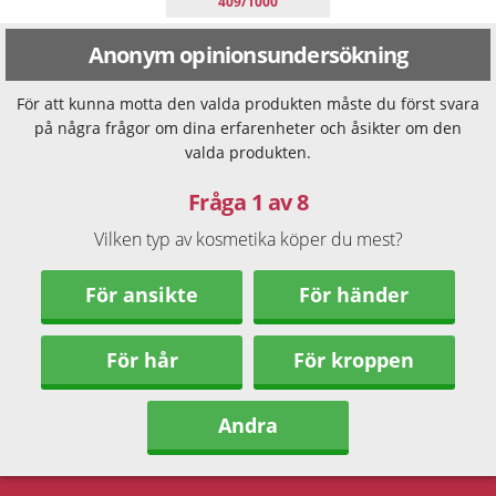
409/1000
Anonym opinionsundersökning
För att kunna motta den valda produkten måste du först svara
på några frågor om dina erfarenheter och åsikter om den
valda produkten.
Fråga 1 av 8
Vilken typ av kosmetika köper du mest?
För ansikte
För händer
För hår
För kroppen
Andra