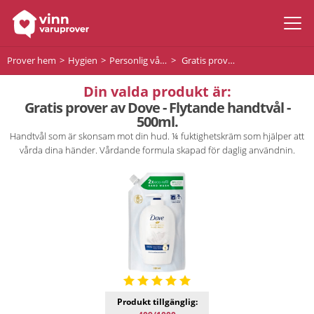
Prover hem
Hygien
Personlig vård
Gratis prover av Dove - Flytande handtvål - 500ml.
Din valda produkt är:
Gratis prover av Dove - Flytande handtvål -
500ml.
Handtvål som är skonsam mot din hud. ¼ fuktighetskräm som hjälper att
vårda dina händer. Vårdande formula skapad för daglig användnin.
Produkt tillgänglig: