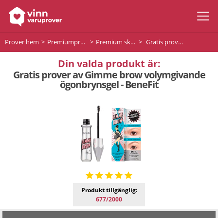
Prover hem
Premiumprodukter
Premium skönhet
Gratis prover av Gimme brow volymgivande ögonbrynsgel - BeneFit
Din valda produkt är:
Gratis prover av Gimme brow volymgivande
ögonbrynsgel - BeneFit
Produkt tillgänglig:
677/2000