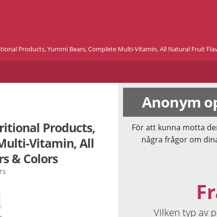
tional Products, Yummi Bears, Complete Multi-Vitamin, All Natural Fruit Fla
Anonym op
ritional Products,
För att kunna motta de
några frågor om din
lti-Vitamin, All
rs & Colors
rs
Fr
Vilken typ av 