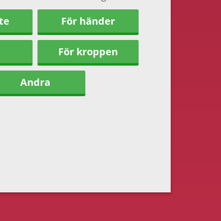
te
För händer
För kroppen
Andra