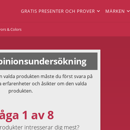
GRATIS PRESENTER OCH PROVER
MÄRKEN
vors & Colors
inionsundersökning
n valda produkten måste du först svara på
a erfarenheter och åsikter om den valda
produkten.
åga 1 av 8
produkter intresserar dig mest?