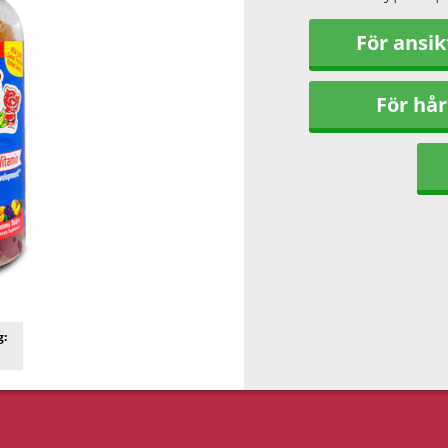
För ansik
För hår
g: