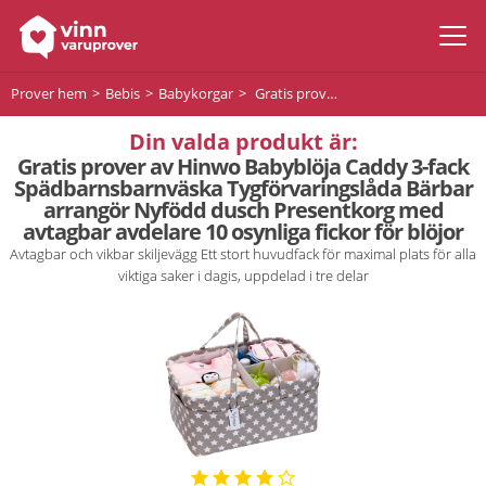
Prover hem
Bebis
Babykorgar
Gratis prover av Hinwo Babyblöja Caddy 3-fack Spädbarnsbarnväska Tygförvaringslåda Bärbar arrangör Nyfödd dusch Presentkorg med avtagbar avdelare 10 osynliga fickor för blöjor
Din valda produkt är:
Gratis prover av Hinwo Babyblöja Caddy 3-fack
Spädbarnsbarnväska Tygförvaringslåda Bärbar
arrangör Nyfödd dusch Presentkorg med
avtagbar avdelare 10 osynliga fickor för blöjor
Avtagbar och vikbar skiljevägg Ett stort huvudfack för maximal plats för alla
viktiga saker i dagis, uppdelad i tre delar