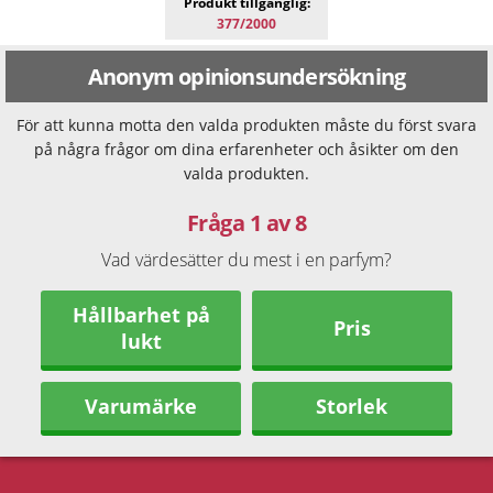
Produkt tillgänglig:
377/2000
Anonym opinionsundersökning
För att kunna motta den valda produkten måste du först svara
på några frågor om dina erfarenheter och åsikter om den
valda produkten.
Fråga 1 av 8
Vad värdesätter du mest i en parfym?
Hållbarhet på
Pris
lukt
Varumärke
Storlek