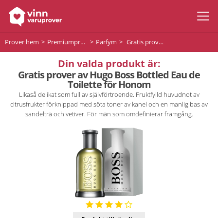
Prover hem
Premiumprodukter
Parfym
Gratis prover av Hugo Boss Bottled Eau de Toilette för Honom
Din valda produkt är:
Gratis prover av Hugo Boss Bottled Eau de
Toilette för Honom
Likaså delikat som full av självförtroende. Fruktfylld huvudnot av
citrusfrukter förknippad med söta toner av kanel och en manlig bas av
sandelträ och vetiver. För män som omdefinierar framgång.