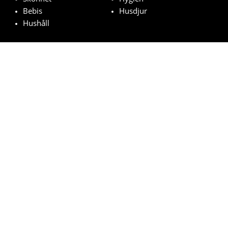
Bebis
Husdjur
Hushåll
Utvalda märken
Chanel
Hugo Boss
Johnson's Baby
MAC
Bozita
© vinn-varuprover.com 2023 | All Rights Reserved.
Villkor
Integritetspolicy
Cookies
Hur fungerar det?
Vanliga frågor
Rättslig grund för dragningen