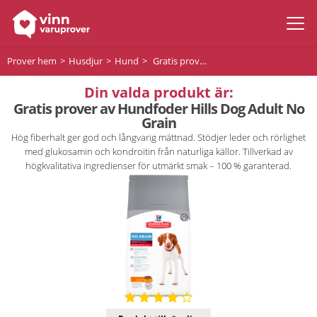
Prover hem
Husdjur
Hund
Gratis prover av Hundfoder Hills Dog Adult No Grain
Din valda produkt är:
Gratis prover av Hundfoder Hills Dog Adult No
Grain
Hög fiberhalt ger god och långvarig mättnad. Stödjer leder och rörlighet
med glukosamin och kondroitin från naturliga källor. Tillverkad av
högkvalitativa ingredienser för utmärkt smak – 100 % garanterad.