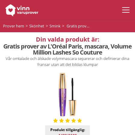
Prover hem
Skönhet
Smink
Gratis prover av L'Oréal Paris, mascara, Volume Million Lashes So Couture
Din valda produkt är:
Gratis prover av L'Oréal Paris, mascara, Volume
Million Lashes So Couture
Vår omtalade och älskade volymmascara separerar och definierar dina
fransar utan att det bildas klumpar
Produkt tillgänglig: