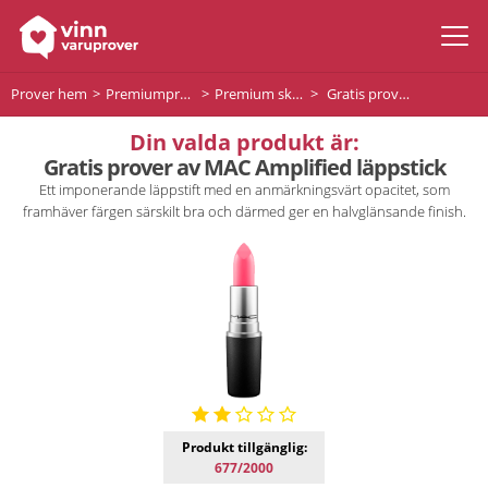
Prover hem
Premiumprodukter
Premium skönhet
Gratis prover av MAC Amplified läppstick
Din valda produkt är:
Gratis prover av MAC Amplified läppstick
Ett imponerande läppstift med en anmärkningsvärt opacitet, som
framhäver färgen särskilt bra och därmed ger en halvglänsande finish.
Produkt tillgänglig:
677/2000