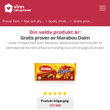
Prover hem
Mat och dryck
Godis, choklad och desserter
Gratis prover av Marabou Daim
Din valda produkt är:
Gratis prover av Marabou Daim
Läcker choklad med Daim Marabou. Mjölkchoklad med mandel, en
välsmakande munsbit anbud och krämig inuti och krispigt på utsidan.
Produkt tillgänglig:
197/800