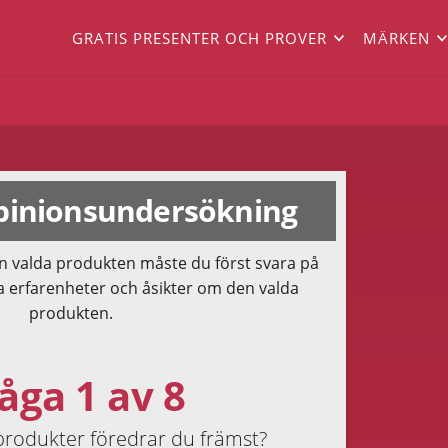
GRATIS PRESENTER OCH PROVER
MÄRKEN
inionsundersökning
n valda produkten måste du först svara på
a erfarenheter och åsikter om den valda
produkten.
åga 1 av 8
 produkter föredrar du främst?