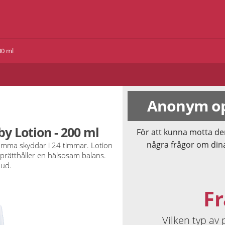
00 ml
Anonym op
by Lotion - 200 ml
För att kunna motta de
några frågor om din
mma skyddar i 24 timmar. Lotion
pprätthåller en hälsosam balans.
hud.
Fr
Vilken typ av