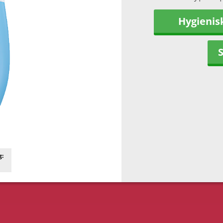
Hygienis
g: