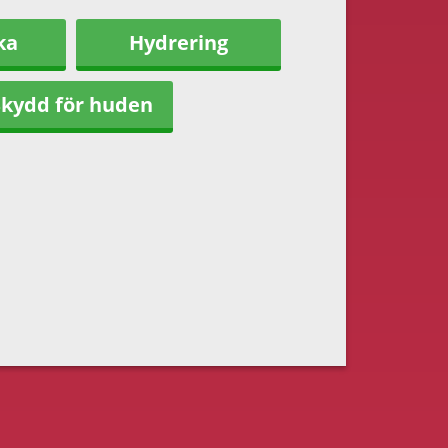
ka
Hydrering
Skydd för huden