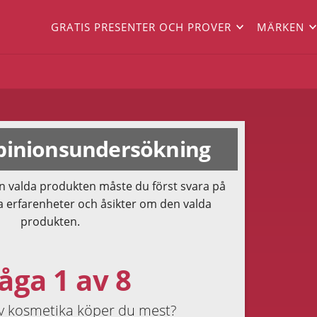
GRATIS PRESENTER OCH PROVER
MÄRKEN
inionsundersökning
n valda produkten måste du först svara på
a erfarenheter och åsikter om den valda
produkten.
åga 1 av 8
av kosmetika köper du mest?