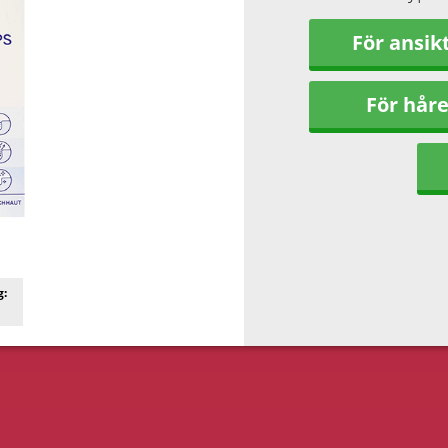
För ansik
För håre
g: