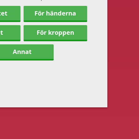
tet
För händerna
t
För kroppen
Annat