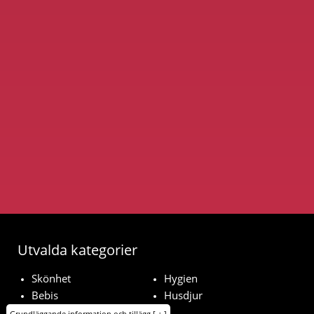
Utvalda kategorier
Skönhet
Hygien
Bebis
Husdjur
Hushåll
Grundläggande information och tillägg
[ + ]