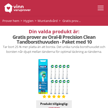
Prover hem
Hygien
Muntandvård
Gratis prover av Oral-B Precision Clean Tandborsthuvuden - Paket med 10
Din valda produkt är:
Gratis prover av Oral-B Precision Clean
Tandborsthuvuden - Paket med 10
Tar bort 25 % mer platta än att borsta. Det unika runda borsthuvudet och
borsten når djupt mellan tänderna för optimal täckning av tänderna.
Produkt tillgänglig: