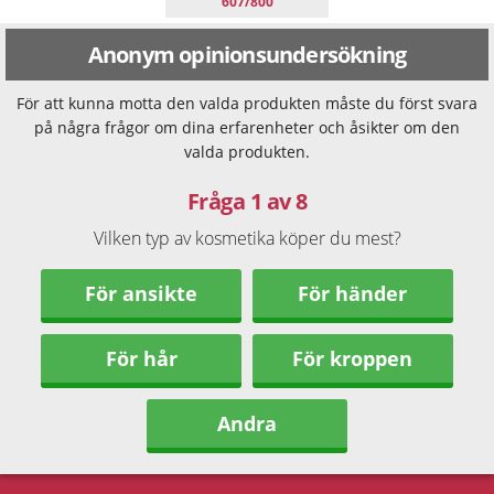
607/800
Anonym opinionsundersökning
För att kunna motta den valda produkten måste du först svara
på några frågor om dina erfarenheter och åsikter om den
valda produkten.
Fråga 1 av 8
Vilken typ av kosmetika köper du mest?
För ansikte
För händer
För hår
För kroppen
Andra