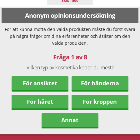
330/1500
Anonym opinionsundersökning
För att kunna motta den valda produkten måste du först svara
på några frågor om dina erfarenheter och åsikter om den
valda produkten.
Fråga 1 av 8
Vilken typ av kosmetika köper du mest?
För ansiktet
För händerna
För håret
För kroppen
Annat