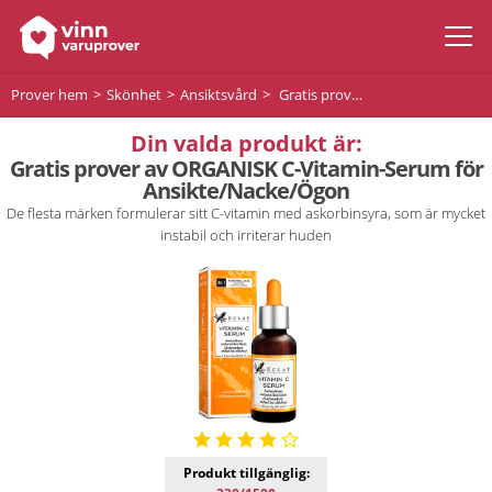
Prover hem
Skönhet
Ansiktsvård
Gratis prover av ORGANISK C-Vitamin-Serum för Ansikte/Nacke/Ögon
Din valda produkt är:
Gratis prover av ORGANISK C-Vitamin-Serum för
Ansikte/Nacke/Ögon
De flesta märken formulerar sitt C-vitamin med askorbinsyra, som är mycket
instabil och irriterar huden
Produkt tillgänglig: