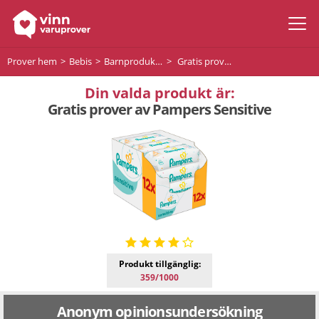
Prover hem
Bebis
Barnprodukter
Gratis prover av Pampers Sensitive
Din valda produkt är:
Gratis prover av Pampers Sensitive
Produkt tillgänglig:
359/1000
Anonym opinionsundersökning