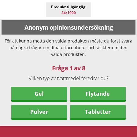
Produkt tillgänglig:
34/1000
Anonym opinionsundersökning
För att kunna motta den valda produkten måste du först svara
på några frågor om dina erfarenheter och åsikter om den
valda produkten.
Fråga 1 av 8
Vilken typ av tvättmedel föredrar du?
Gel
Flytande
Pulver
Tabletter