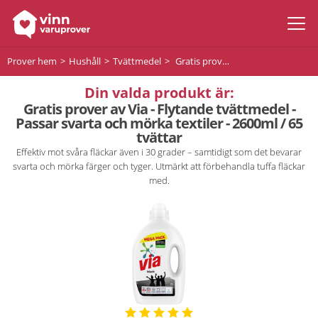
Prover hem
Hushåll
Tvättmedel
Gratis prover av Via - Flytande tvättmedel - Passar svarta och mörka textiler - 2600ml / 65 tvättar
Din valda produkt är:
Gratis prover av Via - Flytande tvättmedel -
Passar svarta och mörka textiler - 2600ml / 65
tvättar
Effektiv mot svåra fläckar även i 30 grader – samtidigt som det bevarar
svarta och mörka färger och tyger. Utmärkt att förbehandla tuffa fläckar
med.