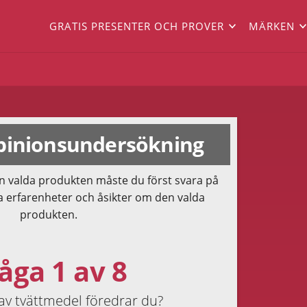
GRATIS PRESENTER OCH PROVER
MÄRKEN
inionsundersökning
n valda produkten måste du först svara på
a erfarenheter och åsikter om den valda
produkten.
åga 1 av 8
 av tvättmedel föredrar du?