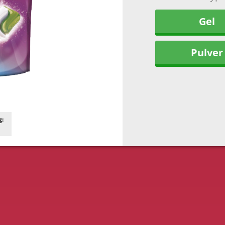
Gel
Pulver
g: