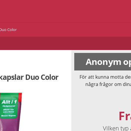
 Duo Color
Anonym op
tkapslar Duo Color
För att kunna motta de
några frågor om din
Fr
Vilken typ