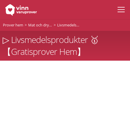
Prover hem
Mat och dryck
Livsmedelsprodukter
▷ Livsmedelsprodukter 🥇
【Gratisprover Hem】