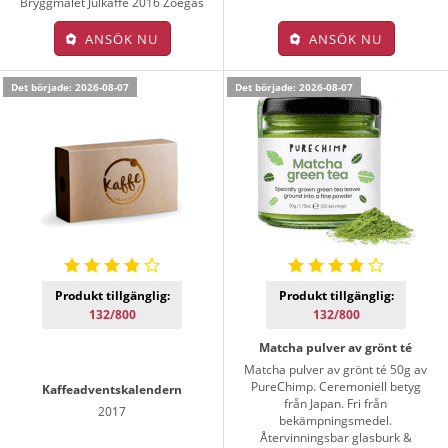
Bryggmalet Julkaffe 2016 Zoégas
ANSÖK NU
ANSÖK NU
Det började: 2026-08-07
Det började: 2026-08-07
Produkt tillgänglig:
Produkt tillgänglig:
132/800
132/800
Matcha pulver av grönt té
Matcha pulver av grönt té 50g av
PureChimp. Ceremoniell betyg
Kaffeadventskalendern
från Japan. Fri från
2017
bekämpningsmedel.
Återvinningsbar glasburk &