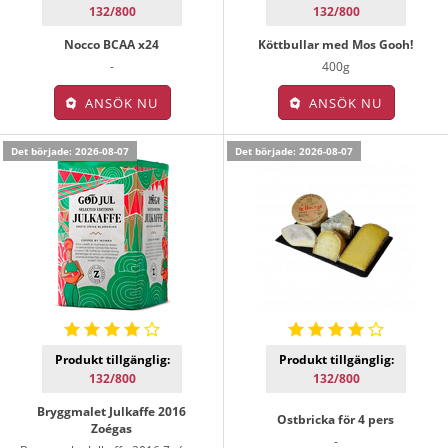
132/800
132/800
Nocco BCAA x24
Köttbullar med Mos Gooh!
-
400g
ANSÖK NU
ANSÖK NU
Det började: 2026-08-07
Det började: 2026-08-07
Produkt tillgänglig:
Produkt tillgänglig:
132/800
132/800
Bryggmalet Julkaffe 2016
Ostbricka för 4 pers
Zoégas
-