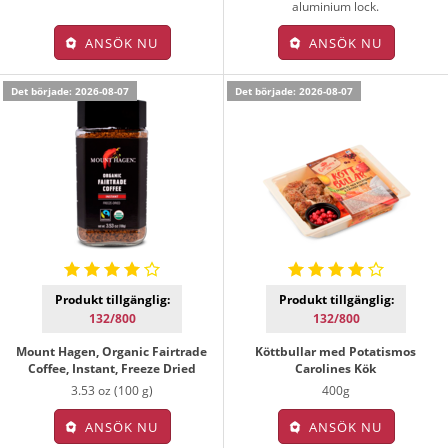
aluminium lock.
ANSÖK NU
ANSÖK NU
Det började: 2026-08-07
Det började: 2026-08-07
Produkt tillgänglig:
Produkt tillgänglig:
132/800
132/800
Mount Hagen, Organic Fairtrade
Köttbullar med Potatismos
Coffee, Instant, Freeze Dried
Carolines Kök
3.53 oz (100 g)
400g
ANSÖK NU
ANSÖK NU