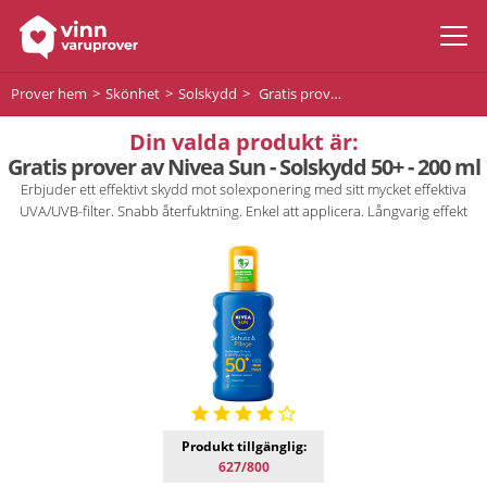
Prover hem
Skönhet
Solskydd
Gratis prover av Nivea Sun - Solskydd 50+ - 200 ml
Din valda produkt är:
Gratis prover av Nivea Sun - Solskydd 50+ - 200 ml
Erbjuder ett effektivt skydd mot solexponering med sitt mycket effektiva
UVA/UVB-filter. Snabb återfuktning. Enkel att applicera. Långvarig effekt
Produkt tillgänglig:
627/800