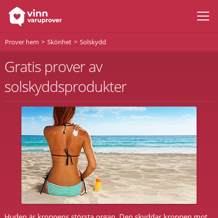
Prover hem
Skönhet
Solskydd
Gratis prover av
solskyddsprodukter
Huden är kroppens största organ. Den skyddar kroppen mot