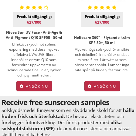
Produkt tillgänglig:
Produkt tillgänglig:
627/800
627/800
Nivea Sun UV Face - Anti-Age &
Anti-Pigment Q10 SPF50 - 50ml
Heliocare 360° – Flytande kräm
SPF 50+, 50 ml
Effektivt skydd mot solens
exponering med dess mycket
Mycket högt solskydd för ansikte
effektiva UVA/UVB-filter.
och dekolleté. Innehåller endast
Innehåller enzym Q10 som
mineralfilter. Lätt vätska som
förhindrar uppkomsten av
absorberar snabbt. Lämnar inga
solinducerade fina linjer, rynkor
vita spår på huden, fastnar inte.
och pigmentfläckar.
ANSÖK NU
ANSÖK NU
Receive free sunscreen samples
Solskyddsmedel fungerar som en skyddande sköld för att
hålla
huden frisk och återfuktad.
De bevarar elasticiteten och
förebygger fotoutveckling. Det finns produkter med
olika
solskyddsfaktorer (SPF)
, de är vattenresistenta och anpassar
sig till flera olika behov.