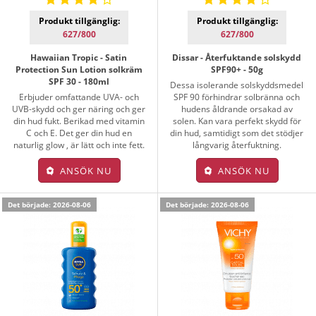
Produkt tillgänglig:
Produkt tillgänglig:
627/800
627/800
Hawaiian Tropic - Satin
Dissar - Återfuktande solskydd
Protection Sun Lotion solkräm
SPF90+ - 50g
SPF 30 - 180ml
Dessa isolerande solskyddsmedel
Erbjuder omfattande UVA- och
SPF 90 förhindrar solbränna och
UVB-skydd och ger näring och ger
hudens åldrande orsakad av
din hud fukt. Berikad med vitamin
solen. Kan vara perfekt skydd för
C och E. Det ger din hud en
din hud, samtidigt som det stödjer
naturlig glow , är lätt och inte fett.
långvarig återfuktning.
ANSÖK NU
ANSÖK NU
Det började: 2026-08-06
Det började: 2026-08-06