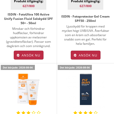
Produkt tillgänglig:
Produkt tillgänglig:
627/800
627/800
ISDIN - FotoUltra 100 Active
ISDIN - Fotoprotector Gel Cream
Unify Fusion Fluid Solskydd SPF
SPF50 - 250ml
50+ - 50ml
Ljusskydd för kroppen med
Minskar och förhindrar
mycket högt UVB/UVA. Återfuktar
hudfläckar, förhindrar
som en kräm och absorberar
uppkomsten av melasmer
snabbt som en gel. Perfekt för
(graviditetsfläckar). Passar som
hela familjen.
dagkräm och som sminkgrund.
ANSÖK NU
ANSÖK NU
Det började: 2026-08-06
Det började: 2026-08-06