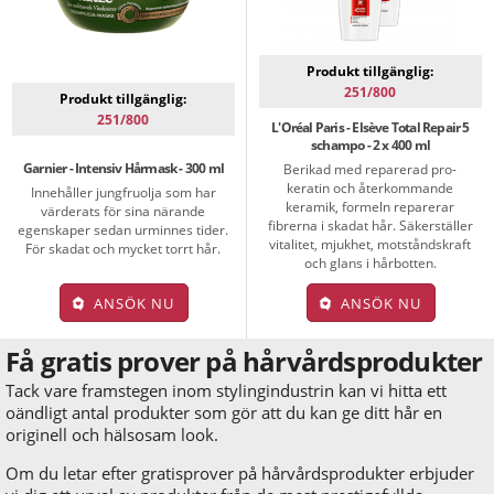
Produkt tillgänglig:
251/800
Produkt tillgänglig:
251/800
L'Oréal Paris - Elsève Total Repair 5
schampo - 2 x 400 ml
Garnier - Intensiv Hårmask - 300 ml
Berikad med reparerad pro-
keratin och återkommande
Innehåller jungfruolja som har
keramik, formeln reparerar
värderats för sina närande
fibrerna i skadat hår. Säkerställer
egenskaper sedan urminnes tider.
vitalitet, mjukhet, motståndskraft
För skadat och mycket torrt hår.
och glans i hårbotten.
ANSÖK NU
ANSÖK NU
Få gratis prover på hårvårdsprodukter
Tack vare framstegen inom stylingindustrin kan vi hitta ett
oändligt antal produkter som gör att du kan ge ditt hår en
originell och hälsosam look.
Om du letar efter gratisprover på hårvårdsprodukter erbjuder