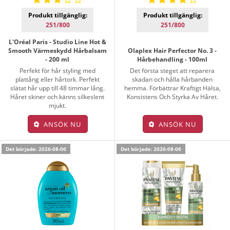
Produkt tillgänglig:
Produkt tillgänglig:
251/800
251/800
L'Oréal Paris - Studio Line Hot &
Smooth Värmeskydd Hårbalsam
Olaplex Hair Perfector No. 3 -
- 200 ml
Hårbehandling - 100ml
Perfekt för hår styling med
Det första steget att reparera
plattång eller hårtork. Perfekt
skadan och hålla hårbanden
slätat hår upp till 48 timmar lång.
hemma. Förbättrar Kraftigt Hälsa,
Håret skiner och känns silkeslent
Konsistens Och Styrka Av Håret.
mjukt.
ANSÖK NU
ANSÖK NU
Det började: 2026-08-06
Det började: 2026-08-06