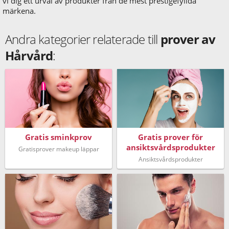
vi dig ett urval av produkter från de mest prestigefyllda
märkena.
Andra kategorier relaterade till
prover av
Hårvård
:
Gratis sminkprov
Gratis prover för
ansiktsvårdsprodukter
Gratisprover makeup läppar
Ansiktsvårdsprodukter