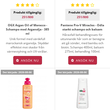
Produkt tillgänglig:
Produkt tillgänglig:
251/800
251/800
OGX Argan Oil of Morocco -
Pantene Pro-V Miracles - Odla
Schampo med Arganolja - 385
starkt schampo och balsam
ml
Håravfall behandlingssats för
Unik formel med värdefull
uttunnande hår som är benägna
marockansk arganolja. Skyddar
att gå sönder, med bambu och
effektivt mot skador från
biotin. Schampo 400ml, balsam
värmestylning och UV-strålar.
275ml, behandling 100ml.
ANSÖK NU
ANSÖK NU
Det började: 2026-08-06
Det började: 2026-08-06