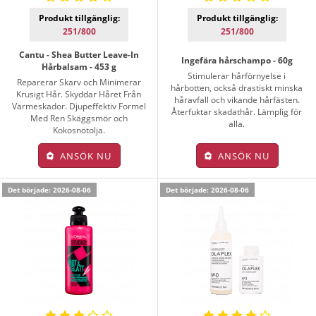
Produkt tillgänglig:
Produkt tillgänglig:
251/800
251/800
Cantu - Shea Butter Leave-In
Ingefära hårschampo - 60g
Hårbalsam - 453 g
Stimulerar hårförnyelse i
Reparerar Skarv och Minimerar
hårbotten, också drastiskt minska
Krusigt Hår. Skyddar Håret Från
håravfall och vikande hårfästen.
Värmeskador. Djupeffektiv Formel
Återfuktar skadathår. Lämplig för
Med Ren Skäggsmör och
alla.
Kokosnötolja.
ANSÖK NU
ANSÖK NU
Det började: 2026-08-06
Det började: 2026-08-06