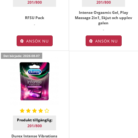
201/800
201/800
Intense Orgasmic Gel, Play
RFSU Pack
Massage 2in1, Skjut och upplev
gelen
-
-
ANSÖK NU
ANSÖK NU
Det började: 2026-08-07
Produkt tillgänglig:
201/800
Durex Intense Vibrations