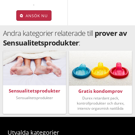
-
ANSÖK NU
Andra kategorier relaterade till
prover av
Sensualitetsprodukter
:
Sensualitetsprodukter
Gratis kondomprov
Sensualitetsprodukter
Durex retardant pack,
kontrollprodukter och durex,
intensiv orgasmisk nattlåda
Utvalda kategorier